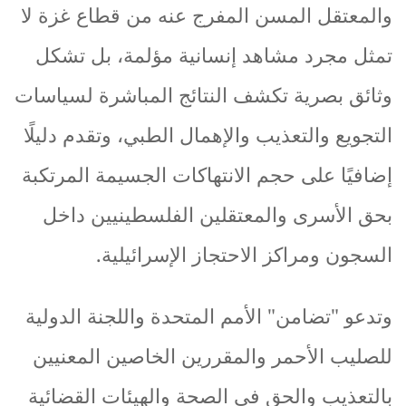
والمعتقل
المسن
المفرج
عنه
من
قطاع
غزة
لا
تمثل
مجرد
مشاهد
إنسانية
مؤلمة،
بل
تشكل
وثائق
بصرية
تكشف
النتائج
المباشرة
لسياسات
التجويع
والتعذيب
والإهمال
الطبي،
وتقدم
دليلًا
إضافيًا
على
حجم
الانتهاكات
الجسيمة
المرتكبة
بحق
الأسرى
والمعتقلين
الفلسطينيين
داخل
السجون
ومراكز
الاحتجاز
الإسرائيلية
.
وتدعو
"
تضامن
"
الأمم
المتحدة
واللجنة
الدولية
للصليب
الأحمر
والمقررين
الخاصين
المعنيين
بالتعذيب
والحق
في
الصحة
والهيئات
القضائية