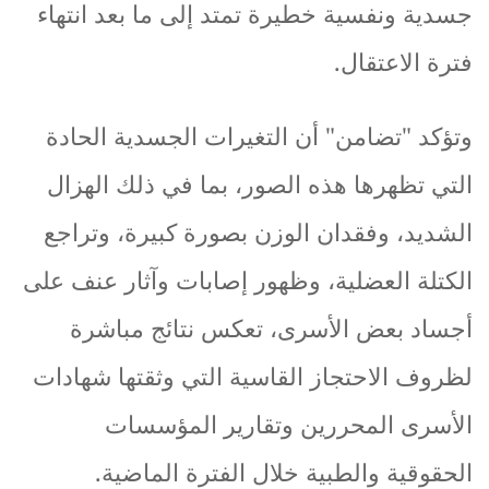
جسدية
ونفسية
خطيرة
تمتد
إلى
ما
بعد
انتهاء
فترة
الاعتقال
.
وتؤكد
"
تضامن
"
أن
التغيرات
الجسدية
الحادة
التي
تظهرها
هذه
الصور،
بما
في
ذلك
الهزال
الشديد،
وفقدان
الوزن
بصورة
كبيرة،
وتراجع
الكتلة
العضلية،
وظهور
إصابات
وآثار
عنف
على
أجساد
بعض
الأسرى،
تعكس
نتائج
مباشرة
لظروف
الاحتجاز
القاسية
التي
وثقتها
شهادات
الأسرى
المحررين
وتقارير
المؤسسات
الحقوقية
والطبية
خلال
الفترة
الماضية
.