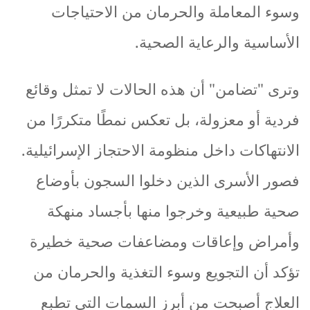
وسوء
المعاملة
والحرمان
من
الاحتياجات
الأساسية
والرعاية
الصحية
.
وترى
"
تضامن
"
أن
هذه
الحالات
لا
تمثل
وقائع
فردية
أو
معزولة،
بل
تعكس
نمطًا
متكررًا
من
الانتهاكات
داخل
منظومة
الاحتجاز
الإسرائيلية
.
فصور
الأسرى
الذين
دخلوا
السجون
بأوضاع
صحية
طبيعية
وخرجوا
منها
بأجساد
منهكة
وأمراض
وإعاقات
ومضاعفات
صحية
خطيرة
تؤكد
أن
التجويع
وسوء
التغذية
والحرمان
من
العلاج
أصبحت
من
أبرز
السمات
التي
تطبع