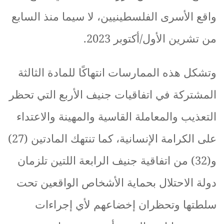
واقع
الأسرى
الفلسطينيين،
لا
سيما
منذ
السابع
من
تشرين
الأول
/
أكتوبر
2023.
وتشكل
هذه
الممارسات
انتهاكًا
للمادة
الثالثة
المشتركة
في
اتفاقيات
جنيف
الأربع
التي
تحظر
التعذيب
والمعاملة
القاسية
والمهينة
والاعتداء
على
الكرامة
الإنسانية،
كما
تنتهك
المادتين
(27)
و
(32)
من
اتفاقية
جنيف
الرابعة
اللتين
تلزمان
دولة
الاحتلال
بحماية
الأشخاص
الواقعين
تحت
سلطتها
وتحظران
إخضاعهم
لأي
إجراءات