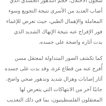
سجون
الاحتلال،
حجم
التدهور
الجسدي
الذي
أصاب
العديد
من
الأسرى
نتيجة
التجويع
وسوء
المعاملة
والإهمال
الطبي،
حيث
تعرض
للإغماء
فور
الإفراج
عنه
نتيجة
الإنهاك
الشديد
الذي
بدت
آثاره
واضحة
على
جسده
.
كما
تكشف
الصور
المتداولة
لمعتقل
مسن
أُفرج
عنه
من
قطاع
غزة،
وقد
بدت
على
جسده
آثار
إصابات
وهزال
شديد
وتدهور
صحي
واضح،
جانبًا
آخر
من
الانتهاكات
التي
يتعرض
لها
المعتقلون
الفلسطينيون،
بما
في
ذلك
التعذيب